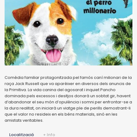
Comèdia familiar protagonitzada pel famós caní milionari de la
raça Jack Russell que va aparèixer en diversos dels anuncis de
la Primitiva. La vida canina del agosarat i inquiet Pancho
dominada pels excessos i desitjos donarà un sobtat gir, havent
d’abandonar el seu món d’opulència i somni per enfrontar-se a
la dura realitat, on iniciarà un viatge ple de perills demostrant-li
que el valor no resideix en els béns materials, sinó en les
amistats veritables.
Localització
+ Info