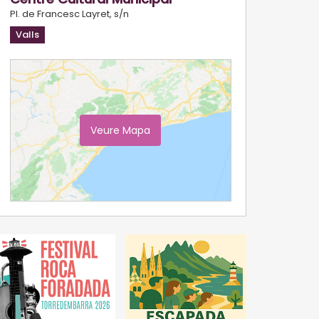
Pl. de Francesc Layret, s/n
Valls
Veure Mapa
Ampliar Mapa