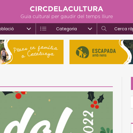
CIRCDELACULTURA
Guia cultural per gaudir del temps lliure
oblació
Categoria
Cerca rà