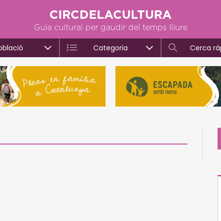
CIRCDELACULTURA
Guia cultural per gaudir del temps lliure
oblació
Categoria
Cerca rà