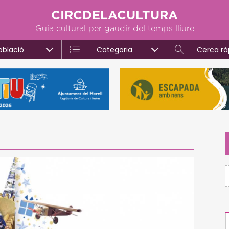
CIRCDELACULTURA
Guia cultural per gaudir del temps lliure
oblació
Categoria
Cerca rà