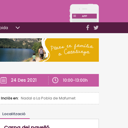
pida
24 Des 2021
10:00-13:00h
Inclòs en:
Nadal a La Pobla de Mafumet
Localització
Carpa del pavelló