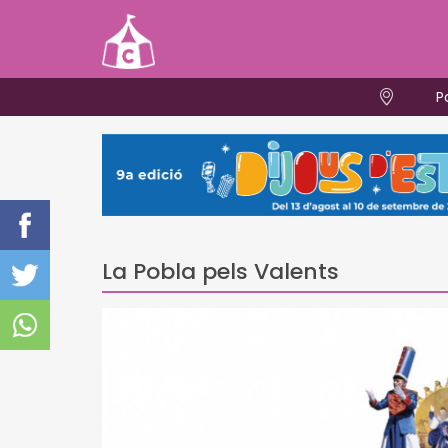
P
La Pobla pels Valents