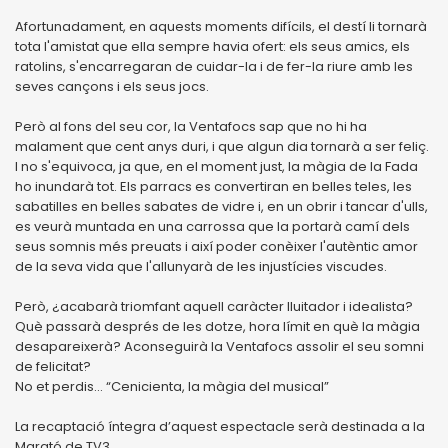
Afortunadament, en aquests moments difícils, el destí li tornarà
tota l'amistat que ella sempre havia ofert: els seus amics, els
ratolins, s'encarregaran de cuidar-la i de fer-la riure amb les
seves cançons i els seus jocs.
Però al fons del seu cor, la Ventafocs sap que no hi ha
malament que cent anys duri, i que algun dia tornarà a ser feliç.
I no s'equivoca, ja que, en el moment just, la màgia de la Fada
ho inundarà tot. Els parracs es convertiran en belles teles, les
sabatilles en belles sabates de vidre i, en un obrir i tancar d'ulls,
es veurà muntada en una carrossa que la portarà camí dels
seus somnis més preuats i així poder conèixer l'autèntic amor
de la seva vida que l'allunyarà de les injustícies viscudes.
Però, ¿acabarà triomfant aquell caràcter lluitador i idealista?
Què passarà després de les dotze, hora límit en què la màgia
desapareixerà? Aconseguirà la Ventafocs assolir el seu somni
de felicitat?
No et perdis... “Cenicienta, la màgia del musical”
La recaptació íntegra d’aquest espectacle serà destinada a la
Marató de TV3.