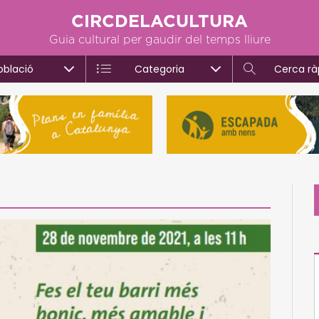
CIRCDELACULTURA
Guia cultural per gaudir del temps lliure
oblació
Categoria
Cerca rà