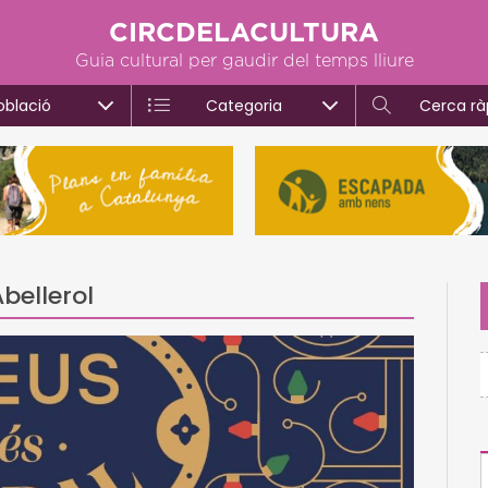
CIRCDELACULTURA
Guia cultural per gaudir del temps lliure
oblació
Categoria
Cerca rà
bellerol