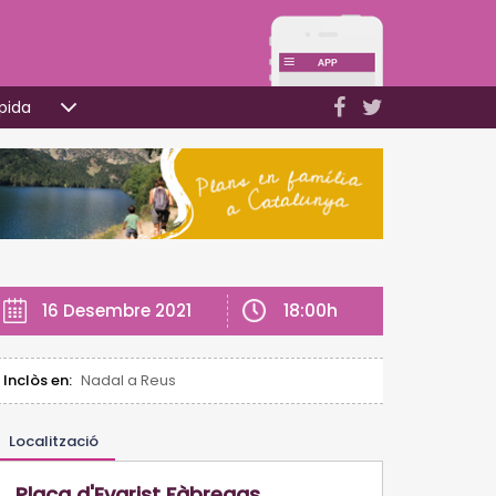
pida
18:00h
16 Desembre 2021
Inclòs en:
Nadal a Reus
Localització
Plaça d'Evarist Fàbregas