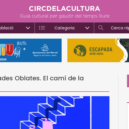
CIRCDELACULTURA
Guia cultural per gaudir del temps lliure
oblació
Categoria
Cerca rà
ades Oblates. El camí de la