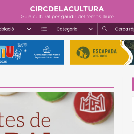
CIRCDELACULTURA
Guia cultural per gaudir del temps lliure
oblació
Categoria
Cerca rà