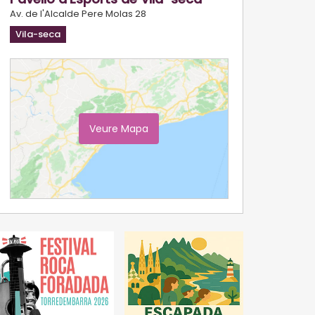
Av. de l'Alcalde Pere Molas 28
Vila-seca
Veure Mapa
Ampliar Mapa