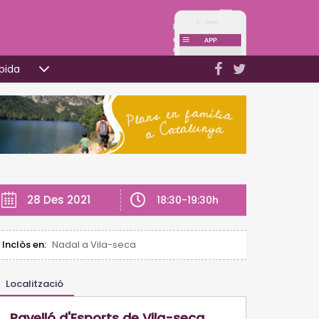
pida
28 Des 2021
18:30-19:30h
Inclòs en:
Nadal a Vila-seca
Localització
Pavelló d'Esports de Vila-seca