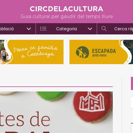
CIRCDELACULTURA
Guia cultural per gaudir del temps lliure
oblació
Categoria
Cerca rà