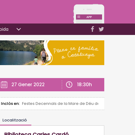
pida
18:30h
27 Gener 2022
Inclòs en:
Festes Decennals de la Mare de Déu de la Candela de Vall
Localització
Biblioteca Carles Cardó