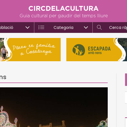
CIRCDELACULTURA
Guia cultural per gaudir del temps lliure
oblació
Categoria
Cerca rà
ons