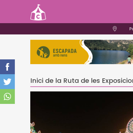
P
Inici de la Ruta de les Exposici