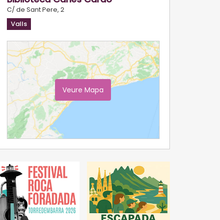
C/ de Sant Pere, 2
Valls
Veure Mapa
Ampliar Mapa