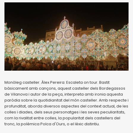
Monòleg casteller. Àlex Pereira: Escaleta on tour. Bastit
bàsicament amb cançons, aquest casteller dels Bordegassos
de Vilanova i autor de la peça, interpreta amb ironia aquesta
paròdia sobre la quotidianitat del món casteller. Amb respecte i
profunditat, aborda diversos aspectes del context actual, de les
colles i diades, dels seus personatges i les seves peculiaritats,
com la rivalitat entre colles, la popularitat dels castellers del
tronc, la polèmica Polca d'Ours, o el lèxic distintiu.