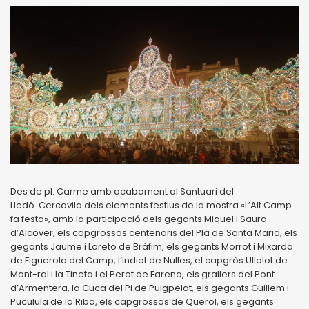
Des de pl. Carme amb acabament al Santuari del
Lledó. Cercavila dels elements festius de la mostra «L’Alt Camp
fa festa», amb la participació dels gegants Miquel i Saura
d’Alcover, els capgrossos centenaris del Pla de Santa Maria, els
gegants Jaume i Loreto de Bràfim, els gegants Morrot i Mixarda
de Figuerola del Camp, l’Indiot de Nulles, el capgròs Ullalot de
Mont-ral i la Tineta i el Perot de Farena, els grallers del Pont
d’Armentera, la Cuca del Pi de Puigpelat, els gegants Guillem i
Puculula de la Riba, els capgrossos de Querol, els gegants