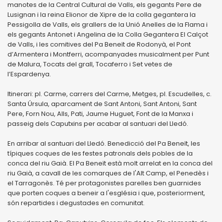
manotes de la Central Cultural de Valls, els gegants Pere de
Lusignan i la reina Elionor de Xipre de la colla gegantera la
Pessigolla de Valls, els grallers de la Unió Anelles de la Flama i
els gegants Antonet i Angelina de la Colla Gegantera El Calçot
de Valls, i les comitives del Pa Beneït de Rodonyà, el Pont
d’Armentera i Montferri, acompanyades musicalment per Punt
de Malura, Tocats del grall, Tocaferro i Set vetes de
l’Espardenya.
Itinerari: pl. Carme, carrers del Carme, Metges, pl. Escudelles, c.
Santa Úrsula, aparcament de Sant Antoni, Sant Antoni, Sant
Pere, Forn Nou, Alls, Pati, Jaume Huguet, Font de la Manxa i
passeig dels Caputxins per acabar al santuari del Lledó.
En arribar al santuari del Lledó. Benedicció del Pa Beneït, les
típiques coques de les festes patronals dels pobles de la
conca del riu Gaià. El Pa Beneït està molt arrelat en la conca del
riu Gaià, a cavall de les comarques de l'Alt Camp, el Penedès i
el Tarragonès. Té per protagonistes parelles ben guarnides
que porten coques a beneir a l'església i que, posteriorment,
són repartides i degustades en comunitat.