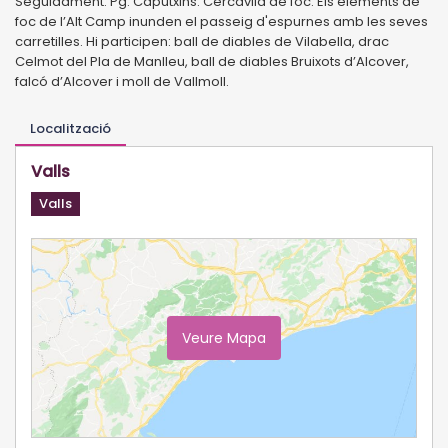
Seguidament. Pg. Caputxins. Cercavila de foc. Els elements de
foc de l’Alt Camp inunden el passeig d'espurnes amb les seves
carretilles. Hi participen: ball de diables de Vilabella, drac
Celmot del Pla de Manlleu, ball de diables Bruixots d’Alcover,
falcó d’Alcover i moll de Vallmoll.
Localització
Valls
Valls
Veure Mapa
Ampliar Mapa