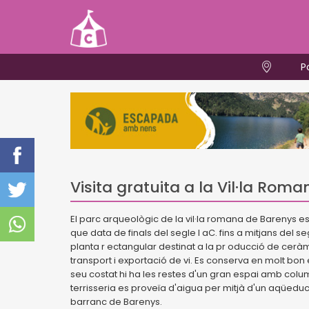
P
Visita gratuita a la Vil·la Rom
El parc arqueològic de la vil·la romana de Barenys e
que data de finals del segle I aC. fins a mitjans del se
planta r ectangular destinat a la pr oducció de ceràm
transport i exportació de vi. Es conserva en molt bon e
seu costat hi ha les restes d'un gran espai amb colum
terrisseria es proveïa d'aigua per mitjà d'un aqüedu
barranc de Barenys.