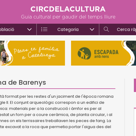
CIRCDELACULTURA
Guia cultural per gaudir del temps lliure
oblació
Categoria
Cerca rà
ana de Barenys
stà format per les restes d'un jaciment de l'època romana
gle II. El conjunt arqueològic correspon a un edifici de
ica: materials per a la construcció i àmfor es per al
stat un forn per a coure ceràmica, de planta circular, i al
nes on els terrissaires treballaven les peces de fang. La
cte excavat a la roca que permetia portar l'aigua des del