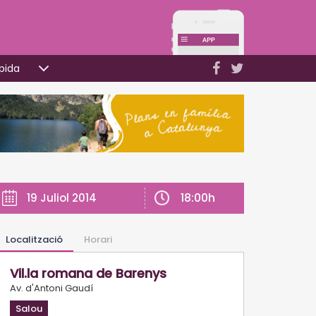
pida
18:00h
19 Juliol 2014
Localització
Horari
Vil.la romana de Barenys
Av. d'Antoni Gaudí
Salou