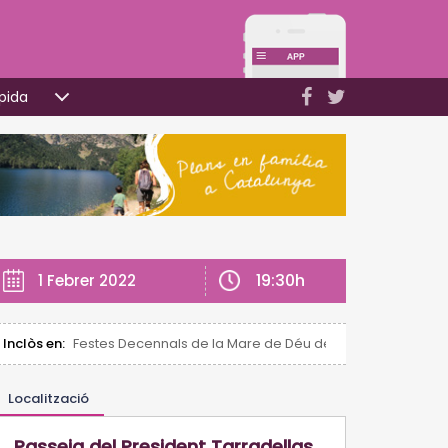
pida
19:30h
1 Febrer 2022
Inclòs en:
Festes Decennals de la Mare de Déu de la Candela de Vall
Localització
Passeig del President Tarradellas