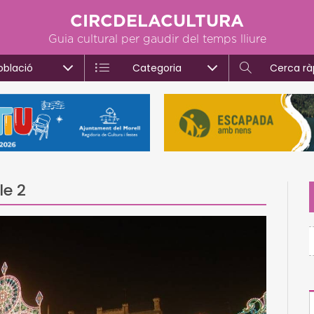
CIRCDELACULTURA
Guia cultural per gaudir del temps lliure
oblació
Categoria
Cerca rà
le 2