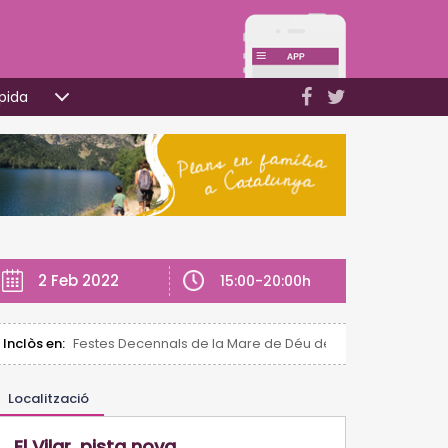
pida
2 Feb 2022
15:00-20:00h
Inclòs en:
Festes Decennals de la Mare de Déu de la Candela de Vall
Localització
El Vilar, pista nova