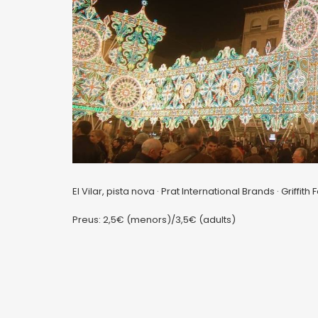
El Vilar, pista nova · Prat International Brands · Griffit
Preus: 2,5€ (menors)/3,5€ (adults)