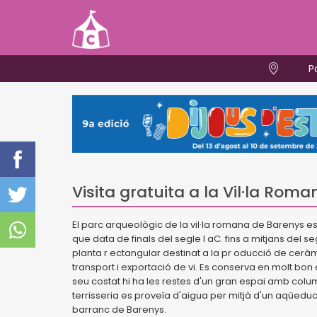
P
Visita gratuita a la Vil·la Rom
El parc arqueològic de la vil·la romana de Barenys e
que data de finals del segle I aC. fins a mitjans del se
planta r ectangular destinat a la pr oducció de ceràm
transport i exportació de vi. Es conserva en molt bon e
seu costat hi ha les restes d'un gran espai amb colum
terrisseria es proveïa d'aigua per mitjà d'un aqüedu
barranc de Barenys.