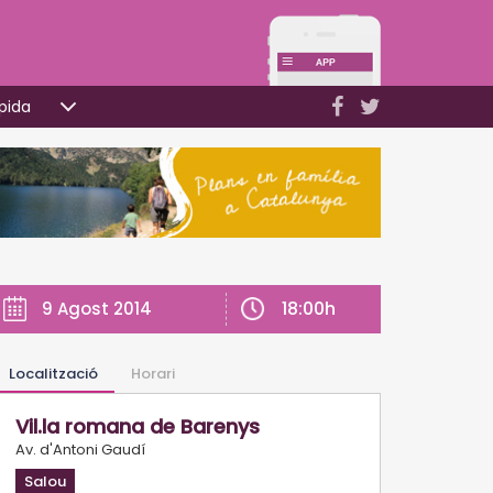
pida
18:00h
9 Agost 2014
Localització
Horari
Vil.la romana de Barenys
Av. d'Antoni Gaudí
Salou