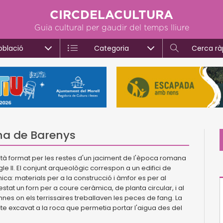
CIRCDELACULTURA
Guia cultural per gaudir del temps lliure
oblació
Categoria
Cerca rà
ana de Barenys
stà format per les restes d'un jaciment de l'època romana
gle II. El conjunt arqueològic correspon a un edifici de
ica: materials per a la construcció i àmfor es per al
stat un forn per a coure ceràmica, de planta circular, i al
nes on els terrissaires treballaven les peces de fang. La
cte excavat a la roca que permetia portar l'aigua des del