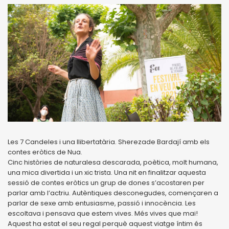
Les 7 Candeles i una llibertatària. Sherezade Bardají amb els
contes eròtics de Nua.
Cinc històries de naturalesa descarada, poètica, molt humana,
una mica divertida i un xic trista. Una nit en finalitzar aquesta
sessió de contes eròtics un grup de dones s’acostaren per
parlar amb l’actriu. Autèntiques desconegudes, començaren a
parlar de sexe amb entusiasme, passió i innocència. Les
escoltava i pensava que estem vives. Més vives que mai!
Aquest ha estat el seu regal perquè aquest viatge íntim és