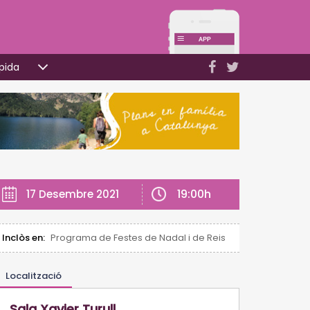
pida
19:00h
17 Desembre 2021
Inclòs en:
Programa de Festes de Nadal i de Reis (Salou)
Localització
Sala Xavier Turull