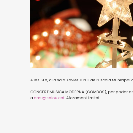
A les 19 h, a la sala Xavier Turull de l’Escola Municipa
CONCERT MÚSICA MODERNA (COMBOS), per poder assist
a
emu@salou.cat
. Aforament limitat.