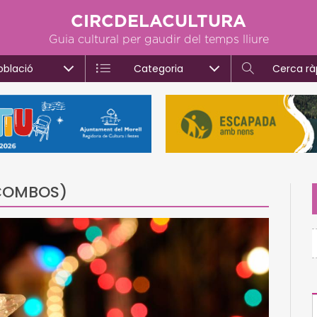
CIRCDELACULTURA
Guia cultural per gaudir del temps lliure
oblació
Categoria
Cerca rà
COMBOS)