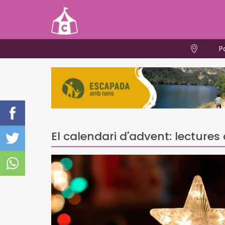
P
El calendari d'advent: lecture