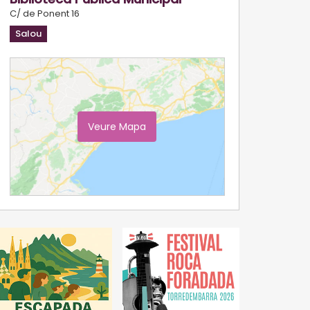
C/ de Ponent 16
Salou
Veure Mapa
Ampliar Mapa