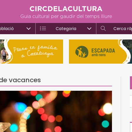
CIRCDELACULTURA
Guia cultural per gaudir del temps lliure
oblació
Categoria
Cerca rà
s de vacances