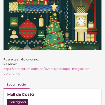
Passeig en Golondrina.
Reserva:
https://entradium.com/es/events/passejos-magics-en-
golondrina
Localització
Moll de Costa
Tarragona