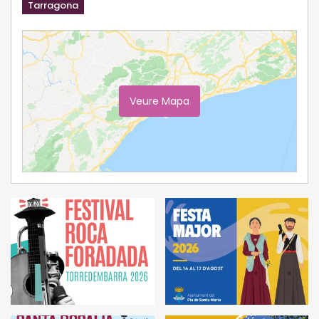
Tarragona
Veure Mapa
Ampliar Mapa