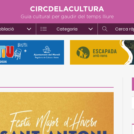
CIRCDELACULTURA
Guia cultural per gaudir del temps lliure
oblació
Categoria
Cerca rà