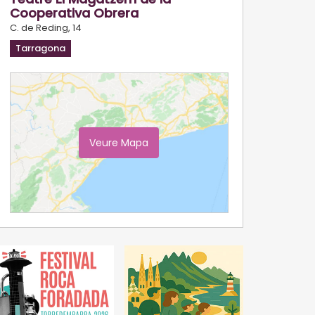
Cooperativa Obrera
C. de Reding, 14
Tarragona
Veure Mapa
Ampliar Mapa