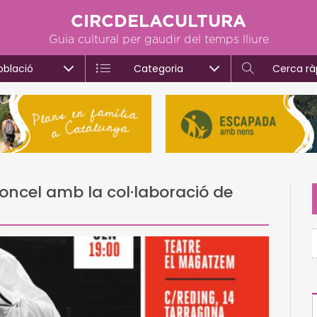
CIRCDELACULTURA
Guia cultural per gaudir del temps lliure
oblació
Categoria
Cerca rà
oncel amb la col·laboració de