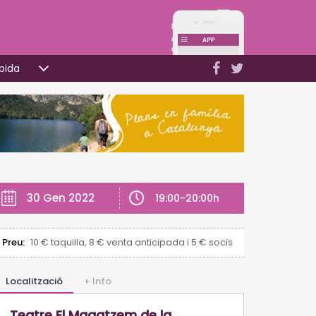
pida
30 Gen 2022
19:00-20:00h
Preu:
10 € taquilla, 8 € venta anticipada i 5 € socis
Localització
+ Info
Teatre El Magatzem de la