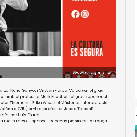
www.tarragona.cat
nza, Núria Ganyet i Cristian Florea. Va cursar el grau
, amb el professor Mark Friedhoff, el grau superior al
ter Thiemann i Erika Wise, i el Màster en Interpretació i
e València (VIU) amb el professor Josep Trescolí.
fessor Lluís Claret.
 molts llocs d'Espanya i concerts planificats a França.