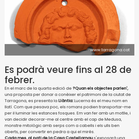
www.tarragona.cat
Es podrà veure fins al 28 de
febrer.
En el marc de la quarta edició de
?Quan els objectes parlen',
una proposta per donar a conèixer el patrimoni de la ciutat de
Tarragona, es presenta la
Llàntia:
Lucerna és el meu nom en
llatí. Com que pesava poc, els romans podien transportar-me
per il·luminar les estances fosques. Em van fer amb un motlle, i
van decidir decorar-me al centre amb el cap de Medusa,
monstre mitològic amb serps com a cabells i els ulls ben
oberts, per convertir en pedra a qui el mirés.
Cada mes, al pati de la Casa Castellarnau
s'exposarà una