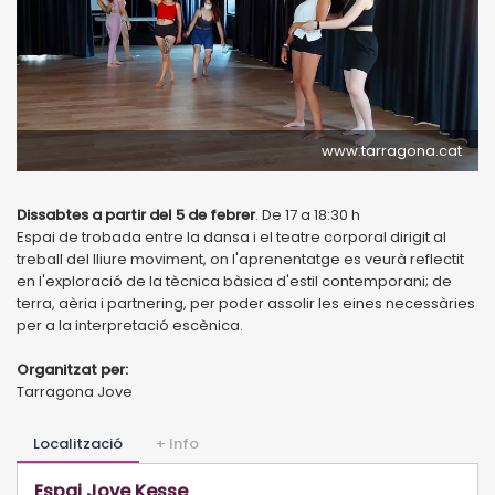
www.tarragona.cat
Dissabtes a partir del 5 de febrer
. De 17 a 18:30 h
Espai de trobada entre la dansa i el teatre corporal dirigit al
treball del lliure moviment, on l'aprenentatge es veurà reflectit
en l'exploració de la tècnica bàsica d'estil contemporani; de
terra, aèria i partnering, per poder assolir les eines necessàries
per a la interpretació escènica.
Organitzat per:
Tarragona Jove
Localització
+ Info
Espai Jove Kesse