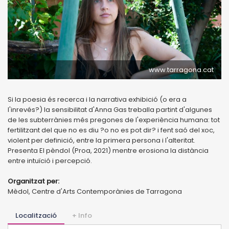
www.tarragona.cat
Si la poesia és recerca i la narrativa exhibició (o era a
l'inrevés?) la sensibilitat d'Anna Gas treballa partint d'algunes
de les subterrànies més pregones de l'experiència humana: tot
fertilitzant del que no es diu ?o no es pot dir? i fent saó del xoc,
violent per definició, entre la primera persona i l'alteritat.
Presenta El pèndol (Proa, 2021) mentre erosiona la distància
entre intuïció i percepció.
Organitzat per:
Mèdol, Centre d'Arts Contemporànies de Tarragona
Localització
+ Info