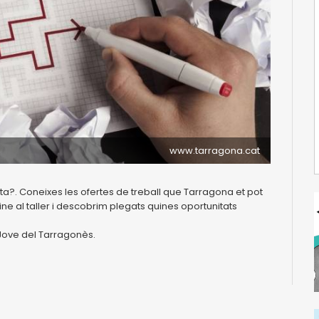
www.tarragona.cat
a?. Coneixes les ofertes de treball que Tarragona et pot
e al taller i descobrim plegats quines oportunitats
 Jove del Tarragonès.