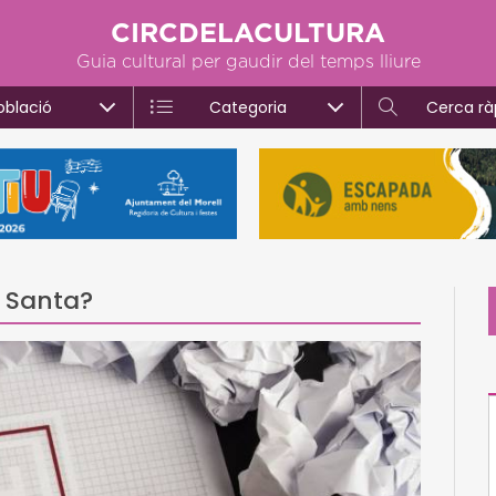
CIRCDELACULTURA
Guia cultural per gaudir del temps lliure
oblació
Categoria
Cerca rà
 Santa?