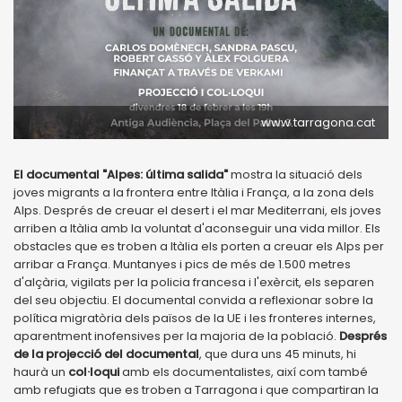
www.tarragona.cat
El documental "Alpes: última salida"
mostra la situació dels
joves migrants a la frontera entre Itàlia i França, a la zona dels
Alps. Després de creuar el desert i el mar Mediterrani, els joves
arriben a Itàlia amb la voluntat d'aconseguir una vida millor. Els
obstacles que es troben a Itàlia els porten a creuar els Alps per
arribar a França. Muntanyes i pics de més de 1.500 metres
d'alçària, vigilats per la policia francesa i l'exèrcit, els separen
del seu objectiu. El documental convida a reflexionar sobre la
política migratòria dels països de la UE i les fronteres internes,
aparentment inofensives per la majoria de la població.
Després
de la projecció del documental
, que dura uns 45 minuts, hi
haurà un
col·loqui
amb els documentalistes, així com també
amb refugiats que es troben a Tarragona i que compartiran la