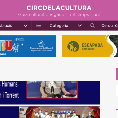
CIRCDELACULTURA
Guia cultural per gaudir del temps lliure
oblació
Categoria
Cerca rà