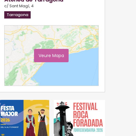
c/ Sant Magí, 4
Tarragona
Veure Mapa
Ampliar Mapa