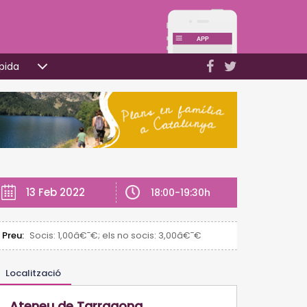
pida
13 Feb 2022
18:00-19:30h
Preu:
Socis: 1,00â€¯€; els no socis: 3,00â€¯€
Localització
Ateneu de Tarragona