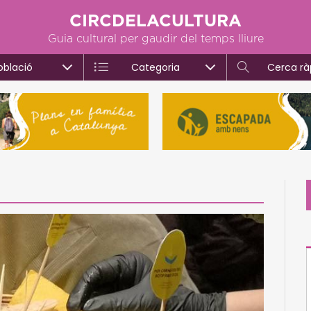
CIRCDELACULTURA
Guia cultural per gaudir del temps lliure
oblació
Categoria
Cerca rà