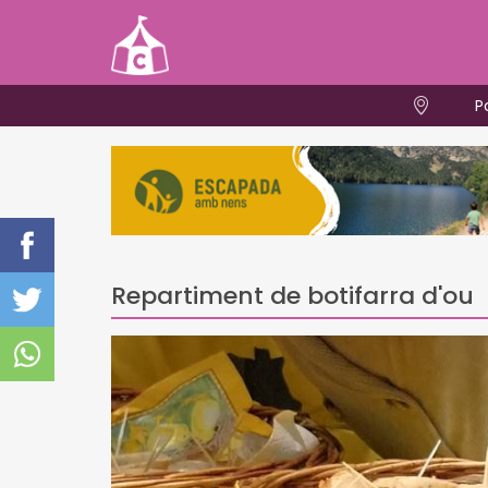
P
Repartiment de botifarra d'ou