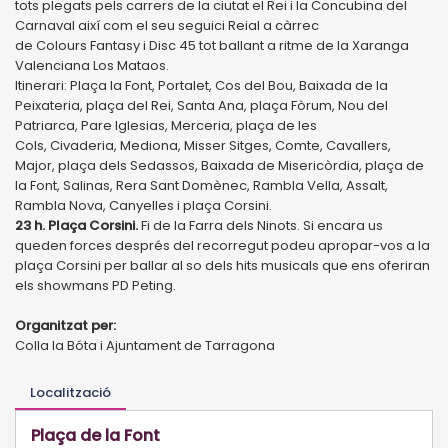
tots plegats pels carrers de la ciutat el Rei i la Concubina del
Carnaval així com el seu seguici Reial a càrrec
de Colours Fantasy i Disc 45 tot ballant a ritme de la Xaranga
Valenciana Los Mataos.
Itinerari: Plaça la Font, Portalet, Cos del Bou, Baixada de la
Peixateria, plaça del Rei, Santa Ana, plaça Fòrum, Nou del
Patriarca, Pare Iglesias, Merceria, plaça de les
Cols, Civaderia, Mediona, Misser Sitges, Comte, Cavallers,
Major, plaça dels Sedassos, Baixada de Misericòrdia, plaça de
la Font, Salinas, Rera Sant Domènec, Rambla Vella, Assalt,
Rambla Nova, Canyelles i plaça Corsini.
23 h. Plaça Corsini.
Fi de la Farra dels Ninots. Si encara us
queden forces després del recorregut podeu apropar-vos a la
plaça Corsini per ballar al so dels hits musicals que ens oferiran
els showmans PD Peting.
Organitzat per:
Colla la Bóta i Ajuntament de Tarragona
Localització
Plaça de la Font