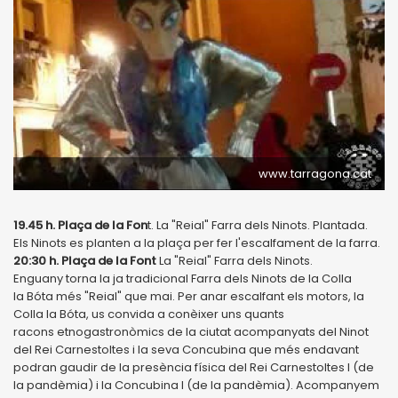
www.tarragona.cat
19.45 h. Plaça de la Fon
t. La "Reial" Farra dels Ninots. Plantada.
Els Ninots es planten a la plaça per fer l'escalfament de la farra.
20:30 h. Plaça de la Font
La "Reial" Farra dels Ninots.
Enguany torna la ja tradicional Farra dels Ninots de la Colla
la Bóta més "Reial" que mai. Per anar escalfant els motors, la
Colla la Bóta, us convida a conèixer uns quants
racons etnogastronòmics de la ciutat acompanyats del Ninot
del Rei Carnestoltes i la seva Concubina que més endavant
podran gaudir de la presència física del Rei Carnestoltes I (de
la pandèmia) i la Concubina I (de la pandèmia). Acompanyem