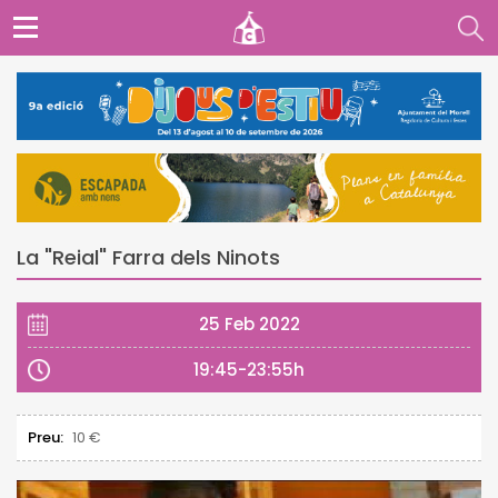
La "Reial" Farra dels Ninots
25 Feb 2022
19:45-23:55h
Preu:
10 €