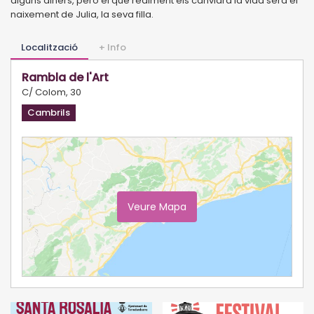
alguns diners, però el que realment els canviarà la vida serà el
naixement de Julia, la seva filla.
Localització
+ Info
Rambla de l'Art
C/ Colom, 30
Cambrils
Veure Mapa
Ampliar Mapa