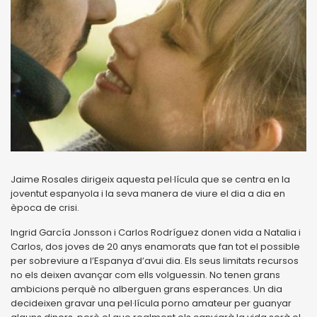
Jaime Rosales dirigeix ​​aquesta pel·lícula que se centra en la
joventut espanyola i la seva manera de viure el dia a dia en
època de crisi.
Ingrid García Jonsson i Carlos Rodríguez donen vida a Natalia i
Carlos, dos joves de 20 anys enamorats que fan tot el possible
per sobreviure a l’Espanya d’avui dia. Els seus limitats recursos
no els deixen avançar com ells volguessin. No tenen grans
ambicions perquè no alberguen grans esperances. Un dia
decideixen gravar una pel·lícula porno amateur per guanyar