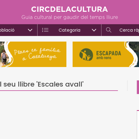
CIRCDELACULTURA
Guia cultural per gaudir del temps lliure
oblació
Categoria
Cerca rà
seu llibre 'Escales avall'