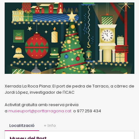
Xerrada La Roca Plana: El port de pedra de Tarraco, a càrrec de
Jordi López, investigador de l'ICAC
Activitat gratuïta amb reserva prèvia
a
museuport@porttarragona.cat
o 977 259 434
Localització
+ Info
Museu del Port