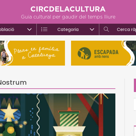
CIRCDELACULTURA
Guia cultural per gaudir del temps lliure
oblació
Categoria
Cerca rà
 Nostrum