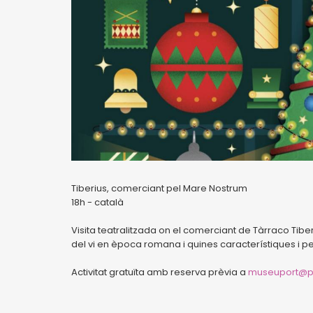
Tiberius, comerciant pel Mare Nostrum
18h - català
Visita teatralitzada on el comerciant de Tàrraco Ti
del vi en època romana i quines característiques i pe
Activitat gratuïta amb reserva prèvia a
museuport@po