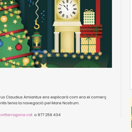
berus Claudius Amiantus ens explicarà com era el comerç
rills tenia la navegació pel Mare Nostrum.
rttarragona.cat
o 977 259 434