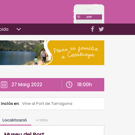
pida
18:00h
27 Maig 2022
Inclòs en:
Vine al Port de Tarragona
Localització
+ Info
Museu del Port