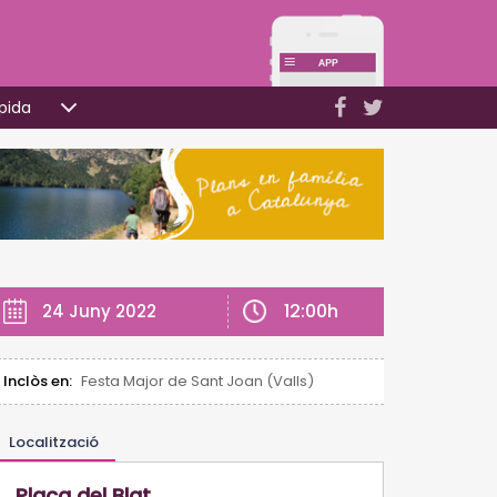
pida
12:00h
24 Juny 2022
Inclòs en:
Festa Major de Sant Joan (Valls)
Localització
Plaça del Blat