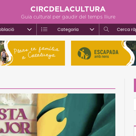
CIRCDELACULTURA
Guia cultural per gaudir del temps lliure
oblació
Categoria
Cerca rà