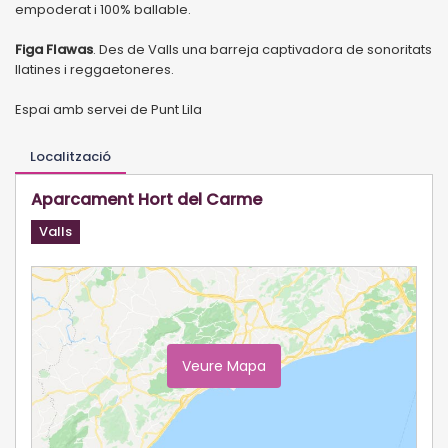
empoderat i 100% ballable.
Figa Flawas
. Des de Valls una barreja captivadora de sonoritats
llatines i reggaetoneres.
Espai amb servei de Punt Lila
Localització
Aparcament Hort del Carme
Valls
Veure Mapa