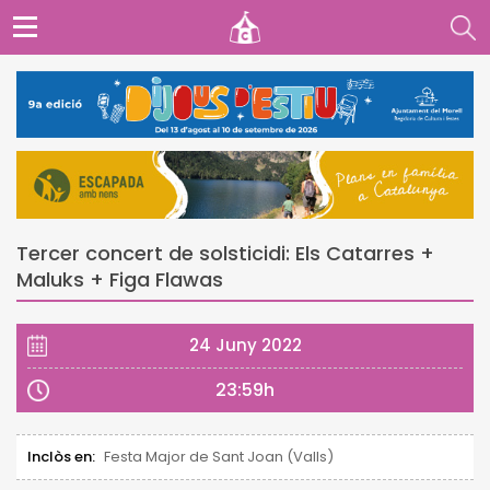
Tercer concert de solsticidi: Els Catarres +
Maluks + Figa Flawas
24 Juny 2022
23:59h
Inclòs en:
Festa Major de Sant Joan (Valls)