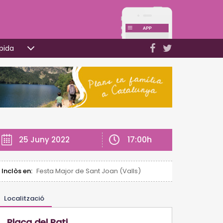
pida
17:00h
25 Juny 2022
Inclòs en:
Festa Major de Sant Joan (Valls)
Localització
Plaça del Pati