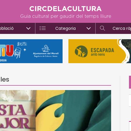
CIRCDELACULTURA
Guia cultural per gaudir del temps lliure
oblació
Categoria
Cerca rà
les