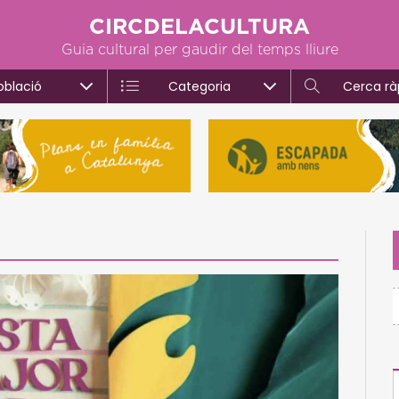
CIRCDELACULTURA
Guia cultural per gaudir del temps lliure
oblació
Categoria
Cerca rà