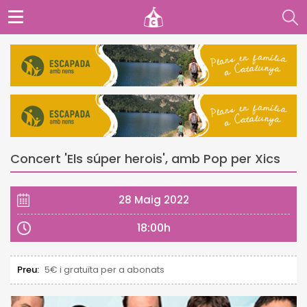
Concert 'Els súper herois', amb Pop per Xics
28 Maig 2022
18:00h
Preu:
5€ i gratuïta per a abonats