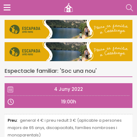
Espectacle familiar: 'Soc una nou'
4 Juny 2022
19:00h
Preu:
general 4 € i preu reduït 3 € (aplicable a persones
majors de 65 anys, discapacitats, famílies nombroses i
monoparentals)