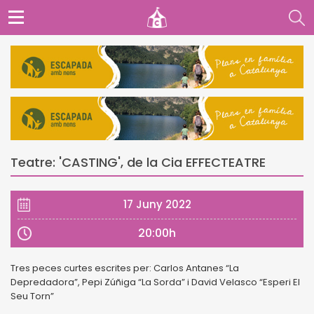
Teatre: 'CASTING', de la Cia EFFECTEATRE
17 Juny 2022
20:00h
Tres peces curtes escrites per: Carlos Antanes “La
Depredadora”, Pepi Zúñiga “La Sorda” i David Velasco “Esperi El
Seu Torn”