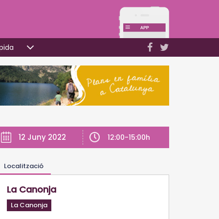
pida
12 Juny 2022
12:00-15:00h
Localització
La Canonja
La Canonja