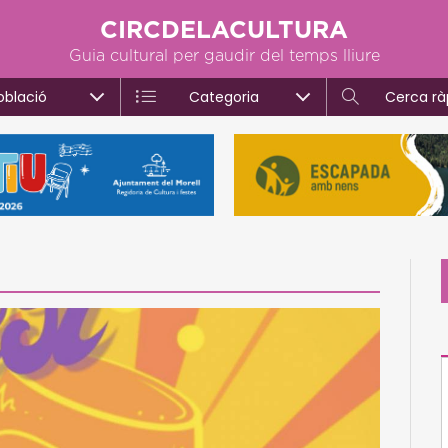
CIRCDELACULTURA
Guia cultural per gaudir del temps lliure
oblació
Categoria
Cerca rà