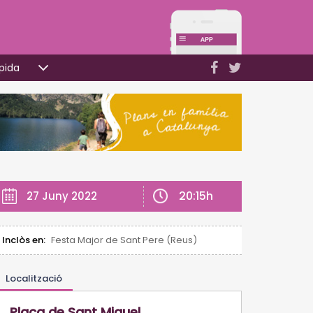
pida
20:15h
27 Juny 2022
Inclòs en:
Festa Major de Sant Pere (Reus)
Localització
Plaça de Sant Miquel