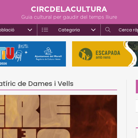
CIRCDELACULTURA
Guia cultural per gaudir del temps lliure
oblació
Categoria
Cerca rà
atíric de Dames i Vells