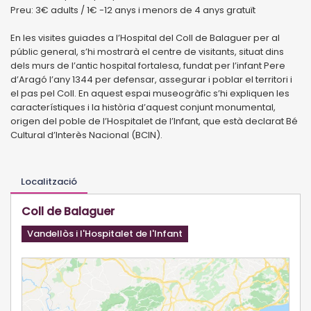
Preu: 3€ adults / 1€ -12 anys i menors de 4 anys gratuït
En les visites guiades a l’Hospital del Coll de Balaguer per al
públic general, s’hi mostrarà el centre de visitants, situat dins
dels murs de l’antic hospital fortalesa, fundat per l’infant Pere
d’Aragó l’any 1344 per defensar, assegurar i poblar el territori i
el pas pel Coll. En aquest espai museogràfic s’hi expliquen les
característiques i la història d’aquest conjunt monumental,
origen del poble de l’Hospitalet de l’Infant, que està declarat Bé
Cultural d’Interès Nacional (BCIN).
Localització
Coll de Balaguer
Vandellòs i l'Hospitalet de l'Infant