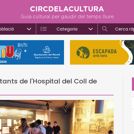
CIRCDELACULTURA
Guia cultural per gaudir del temps lliure
oblació
Categoria
Cerca rà
ants de l'Hospital del Coll de