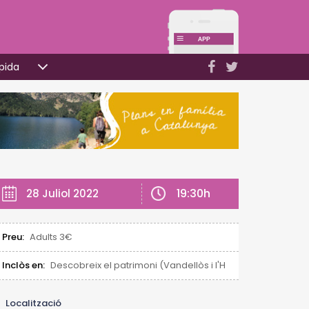
pida
19:30h
28 Juliol 2022
Preu:
Adults 3€
Inclòs en:
Descobreix el patrimoni (Vandellòs i l'Hospitalet de l'Infan
Localització