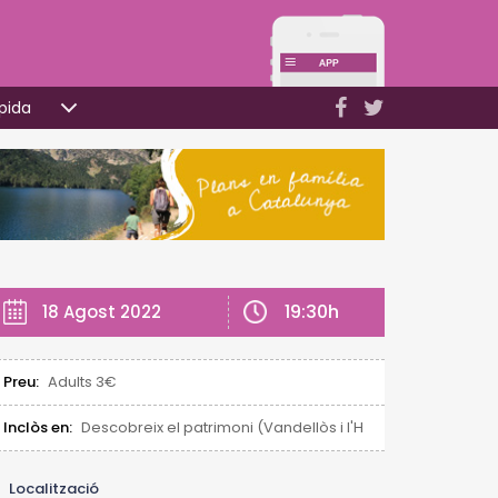
pida
19:30h
18 Agost 2022
Preu:
Adults 3€
Inclòs en:
Descobreix el patrimoni (Vandellòs i l'Hospitalet de l'Infan
Localització