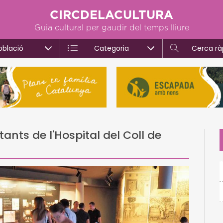
CIRCDELACULTURA
Guia cultural per gaudir del temps lliure
oblació
Categoria
Cerca rà
ants de l'Hospital del Coll de