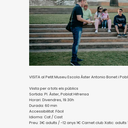
VISITA al Petit Museu Escola Àster Antonio Bonet i Pob
Viista per a tots els públics
Sortida: Pl. Àster, Poblat Hifrensa
Horari: Divendres, 19.30h
Durada: 60 min
Accessibilitat: Fàcil
Idioma: Cat / Cast
Preu: 3€ adults / -12 anys 1€ Carnet club Xatic: adults 1