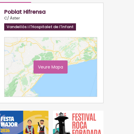
Poblat Hifrensa
C/ Àster
Vandellòs i l'Hospitalet de l'Infant
Veure Mapa
Ampliar Mapa