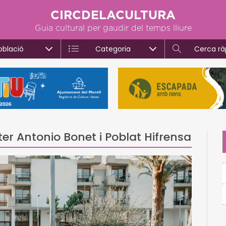
CIRCDELACULTURA
Guia cultural per gaudir del temps lliure
oblació
Categoria
Cerca rà
ter Antonio Bonet i Poblat Hifrensa