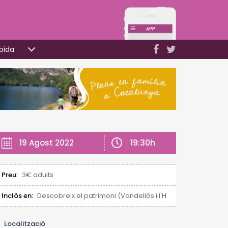
pida
19:30h
19 Agost 2022
Preu:
3€ adults
Inclòs en:
Descobreix el patrimoni (Vandellòs i l'Hospitalet de l'Infan
Localització