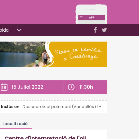
pida
11:30h
15 Juliol 2022
Inclòs en:
Descobreix el patrimoni (Vandellòs i l'Hospitalet de l'Infan
Localització
Centre d'interpretació de l'oli