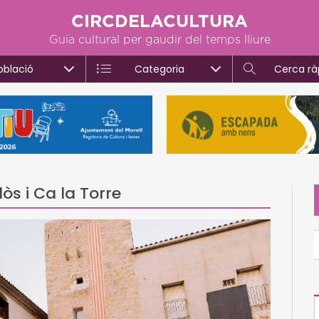
CIRCDELACULTURA
Guia cultural per gaudir del temps lliure
oblació
Categoria
Cerca rà
lòs i Ca la Torre